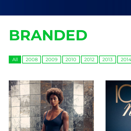
BRANDED
All
2008
2009
2010
2012
2013
201