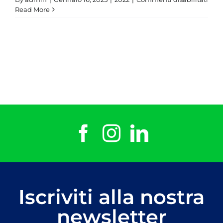
Ales
Read More
Maur
Iscriviti alla nostra
newsletter