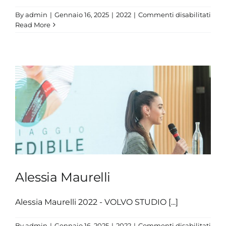
su
By
admin
|
Gennaio 16, 2025
|
2022
|
Commenti disabilitati
Matt
Read More
Pian
Alessia Maurelli
Alessia Maurelli 2022 - VOLVO STUDIO [...]
su
By
admin
|
Gennaio 16, 2025
|
2022
|
Commenti disabilitati