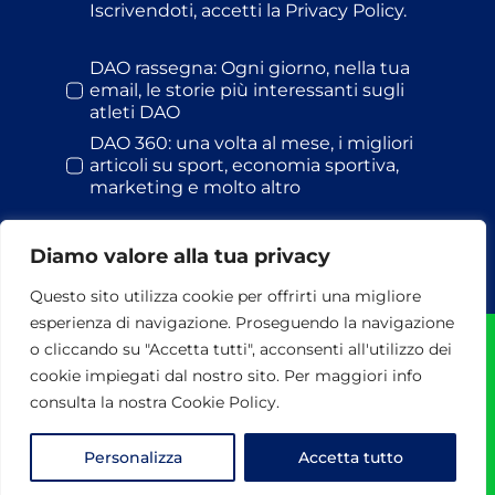
Iscrivendoti, accetti la Privacy Policy.
DAO rassegna: Ogni giorno, nella tua
email, le storie più interessanti sugli
atleti DAO
DAO 360: una volta al mese, i migliori
articoli su sport, economia sportiva,
marketing e molto altro
Diamo valore alla tua privacy
Questo sito utilizza cookie per offrirti una migliore
esperienza di navigazione. Proseguendo la navigazione
o cliccando su "Accetta tutti", acconsenti all'utilizzo dei
© Dao S.r.l. | 2026 | Tutti i diritti riservati | P.I. 13478441002 |
cookie impiegati dal nostro sito. Per maggiori info
via Maresciallo Pilsudski, 118 - 00197 Roma - Tel. 06
37511764-282 | Powered by
3DWorks
consulta la nostra Cookie Policy.
Privacy & Cookie Policy
Termini e Condizioni
Personalizza
Accetta tutto