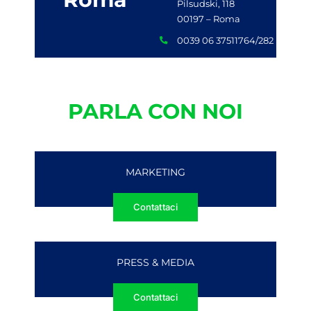
Pilsudski, 118
00197 – Roma
0039 06 37511764/282
PARLA CON NOI
MARKETING
Contattaci
PRESS & MEDIA
Contattaci