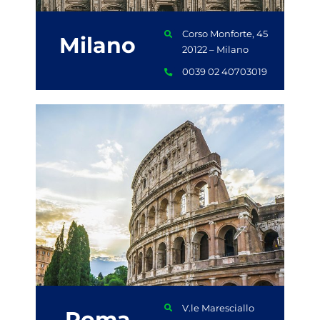
Corso Monforte, 45
Milano
20122 – Milano
0039 02 40703019
V.le Maresciallo
Roma