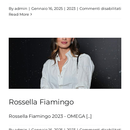
su
By
admin
|
Gennaio 16, 2025
|
2023
|
Commenti disabilitati
Tho
Read More
Cec
Rossella Fiamingo
Rossella Fiamingo 2023 - OMEGA [...]
su
By
admin
|
Gennaio 16, 2025
|
2023
|
Commenti disabilitati