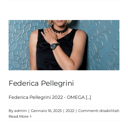
Paltr
Federica Pellegrini
Federica Pellegrini 2022 - OMEGA [...]
su
By
admin
|
Gennaio 16, 2025
|
2022
|
Commenti disabilitati
Fede
Read More
Pell