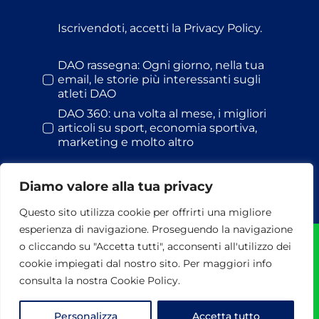
Iscrivendoti, accetti la Privacy Policy.
DAO rassegna: Ogni giorno, nella tua
email, le storie più interessanti sugli
atleti DAO
DAO 360: una volta al mese, i migliori
articoli su sport, economia sportiva,
marketing e molto altro
Diamo valore alla tua privacy
Questo sito utilizza cookie per offrirti una migliore
esperienza di navigazione. Proseguendo la navigazione
o cliccando su "Accetta tutti", acconsenti all'utilizzo dei
© Dao S.r.l. | 2026 | Tutti i diritti riservati | P.I. 13478441002 |
cookie impiegati dal nostro sito. Per maggiori info
via Maresciallo Pilsudski, 118 - 00197 Roma - Tel. 06
37511764-282 | Powered by
3DWorks
consulta la nostra Cookie Policy.
Privacy & Cookie Policy
Termini e Condizioni
Personalizza
Accetta tutto