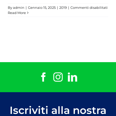
su
By
admin
|
Gennaio 15, 2025
|
2019
|
Commenti disabilitati
Gabr
Read More
Detti
Iscriviti alla nostra