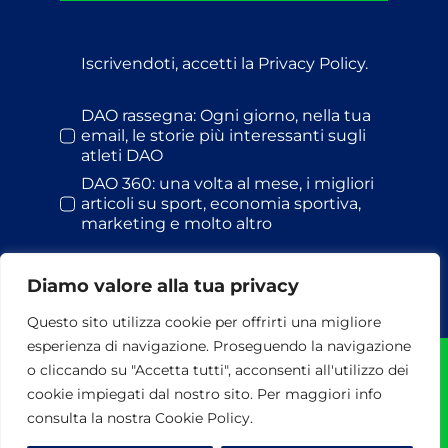
Iscrivendoti, accetti la Privacy Policy.
DAO rassegna: Ogni giorno, nella tua
email, le storie più interessanti sugli
atleti DAO
DAO 360: una volta al mese, i migliori
articoli su sport, economia sportiva,
marketing e molto altro
Diamo valore alla tua privacy
Questo sito utilizza cookie per offrirti una migliore
esperienza di navigazione. Proseguendo la navigazione
o cliccando su "Accetta tutti", acconsenti all'utilizzo dei
© Dao S.r.l. | 2026 | Tutti i diritti riservati | P.I. 13478441002 |
cookie impiegati dal nostro sito. Per maggiori info
via Maresciallo Pilsudski, 118 - 00197 Roma - Tel. 06
37511764-282 | Powered by
3DWorks
consulta la nostra Cookie Policy.