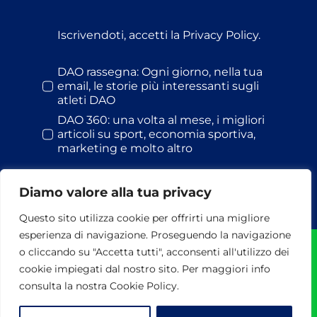
Iscrivendoti, accetti la Privacy Policy.
DAO rassegna: Ogni giorno, nella tua
email, le storie più interessanti sugli
atleti DAO
DAO 360: una volta al mese, i migliori
articoli su sport, economia sportiva,
marketing e molto altro
Diamo valore alla tua privacy
Questo sito utilizza cookie per offrirti una migliore
esperienza di navigazione. Proseguendo la navigazione
o cliccando su "Accetta tutti", acconsenti all'utilizzo dei
© Dao S.r.l. | 2024 | Tutti i diritti riservati | P.I. 13478441002 |
cookie impiegati dal nostro sito. Per maggiori info
via Maresciallo Pilsudski, 118 - 00197 Roma - Tel. 06
37511764-282 | Powered by
3DWorks
consulta la nostra Cookie Policy.