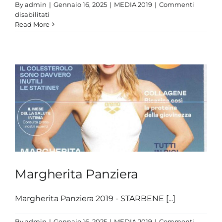
By
admin
|
Gennaio 16, 2025
|
MEDIA 2019
|
Commenti
su
disabilitati
Rossella
Read More
Fiamingo
Margherita Panziera
Margherita Panziera 2019 - STARBENE [...]
By
admin
|
Gennaio 16, 2025
|
MEDIA 2019
|
Commenti