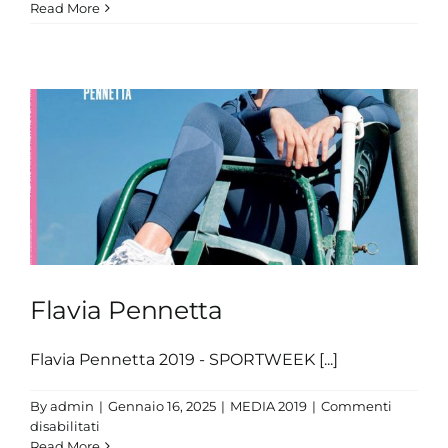
Margherita
Read More
Panziera
Flavia Pennetta
Flavia Pennetta 2019 - SPORTWEEK [...]
By
admin
|
Gennaio 16, 2025
|
MEDIA 2019
|
Commenti
su
disabilitati
Flavia
Read More