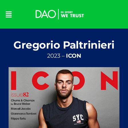
Skip
to
content
Gregorio Paltrinieri
2023 –
ICON